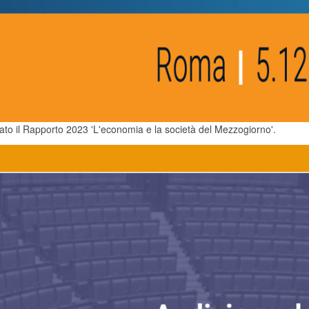
tato il Rapporto 2023 'L'economia e la società del Mezzogiorno'.