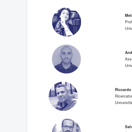
Mel
Pro
Uni
And
Asse
Uni
Riccardo
Ricercato
Università
Sal