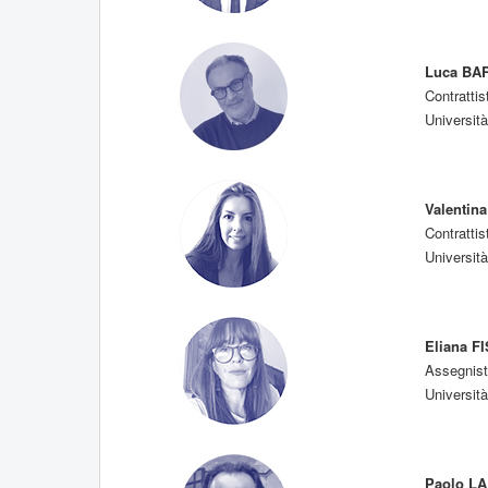
Luca B
Contrattis
Università
Valentin
Contrattis
Università
Eliana F
Assegnist
Università
Paolo L